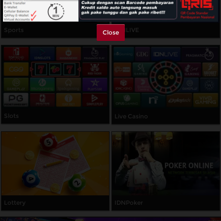
Referral
Sports
IDNLIVE
Close
Promosi
Hubungi Kami
Live Chat
Pengaduan Customer
Slots
Live Casino
Pilih Bahasa:
MASUK
DAFTAR
&copy; SLOTBOM: Situs Penyedia Game Online
Akses Login Terkini Slotbom88. Hak Cipta
Lottery
IDNPoker
Dilindungi.