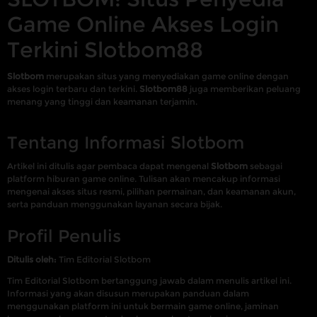
Game Online Akses Login
Terkini Slotbom88
Slotbom
merupakan situs yang menyediakan game online dengan
akses login terbaru dan terkini.
Slotbom88
juga memberikan peluang
menang yang tinggi dan keamanan terjamin.
Tentang Informasi Slotbom
Artikel ini ditulis agar pembaca dapat mengenal
Slotbom
sebagai
platform hiburan game online. Tulisan akan mencakup informasi
mengenai akses situs resmi, pilihan permainan, dan keamanan akun,
serta panduan menggunakan layanan secara bijak.
Profil Penulis
Ditulis oleh:
Tim Editorial Slotbom
Tim Editorial Slotbom bertanggung jawab dalam menulis artikel ini.
Informasi yang akan disusun merupakan panduan dalam
menggunakan platform ini untuk bermain game online, jaminan