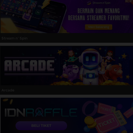
Stream n' Spin
Arcade