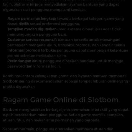
login, platform ini juga menyediakan layanan bantuan yang dapat
digunakan saat pengguna mengalami kendala.
Ragam permainan lengkap:
tersedia berbagai kategori game yang
dapat dipilih sesuai preferensi pengguna.
Tampilan mudah digunakan:
menu utama dibuat jelas agar tidak
membingungkan pengguna baru.
Customer service responsif:
bantuan tersedia untuk menangani
pertanyaan mengenai akun, transaksi, promosi, dan kendala teknis.
Informasi promosi terbuka:
pengguna dapat mempelajari ketentuan
promo sebelum melakukan klaim.
Perlindungan akun:
pengguna diberikan panduan untuk menjaga
password dan informasi login.
Kombinasi antara kelengkapan game, dan layanan bantuan membuat
Slotbom
sering direkomendasikan sebagai tempat hiburan online yang
praktis digunakan.
Ragam Game Online di Slotbom
Slotbom menghadirkan berbagai jenis permainan interaktif yang dapat
dipilih berdasarkan minat pengguna. Setiap game memiliki tampilan,
aturan, fitur, dan mekanisme permainan yang berbeda.
Sebelum bermain, pengguna disarankan membaca aturan dan