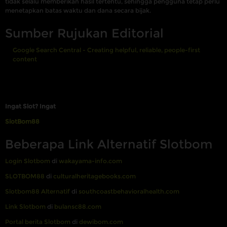
tidak selalu memberikan hasil tertentu, sehingga pengguna tetap perlu
menetapkan batas waktu dan dana secara bijak.
Sumber Rujukan Editorial
Google Search Central - Creating helpful, reliable, people-first
content
Ingat Slot? Ingat
SlotBom88
Beberapa Link Alternatif Slotbom
Login Slotbom
di
wakayama-info.com
SLOTBOM88
di
culturalheritagebooks.com
Slotbom88 Alternatif
di
southcoastbehavioralhealth.com
Link Slotbom
di
bulansc88.com
Portal berita Slotbom
di
dewibom.com